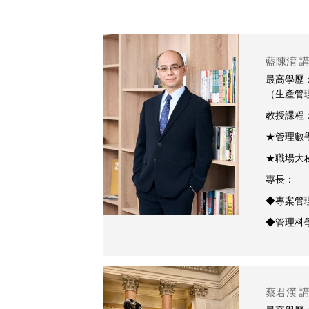
藍陳淯 
最高學歷
（生產管
教授課程
★管理數
★職場大秘寶
專長：
◆專案管
◆管理科
蔡君漢 