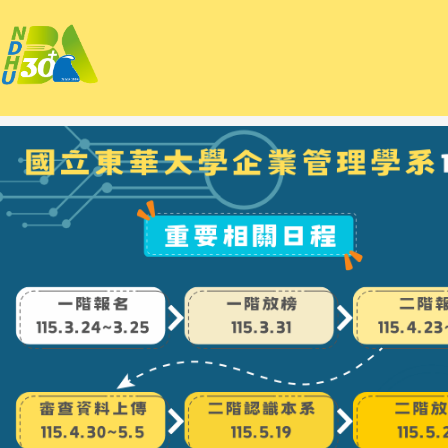
跳
到
主
要
內
容
區