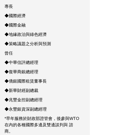
專長
◆國際經濟
◆國際金融
◆地緣政治與綠色經濟
◆策略議題之分析與預測
曾任
◆中華信評總經理
◆復華商銀總經理
◆僑銀國際租賃董事長
◆新華財經副總裁
◆兆豐金控副總經理
◆永豐銀資深副總經理
*早年服務於財政部證管會，後參與WTO
在內的各種國際多邊及雙邊談判與 諮
商。