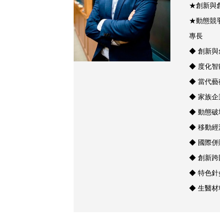
★創新與
★動態競
專長
◆ 創新
◆ 度化
◆ 當代
◆ 家族
◆ 動態
◆ 移動
◆ 國際
◆ 創新
◆ 特色
◆ 生醫