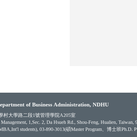
t of Business Administration, NDHU
豐鄉志學村大學路二段1號管理學院A205室
f Management,
1,Sec. 2, Da Hsueh Rd., Shou-Feng, Hualien, Taiwan, 9
A,Int'l students), 03-890-3013(碩Master Program、博士班Ph.D. P