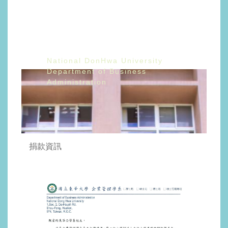
捐 款 專 區
National DonHwa University
Department of Business
Administration
捐款資訊