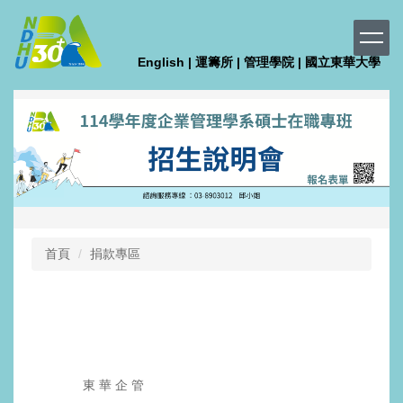
跳
到
主
English
| 運籌所
| 管理學院
| 國立東華大學
要
內
容
區
首頁
捐款專區
東 華 企 管