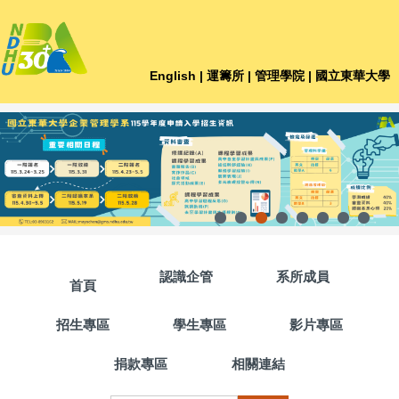
跳
到
主
要
English
| 運籌所
| 管理學院
| 國立東華大學
內
容
區
認識企管
系所成員
首頁
招生專區
學生專區
影片專區
捐款專區
相關連結