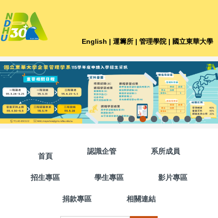
跳
到
主
要
English
| 運籌所
| 管理學院
| 國立東華大學
內
容
區
認識企管
系所成員
首頁
招生專區
學生專區
影片專區
捐款專區
相關連結